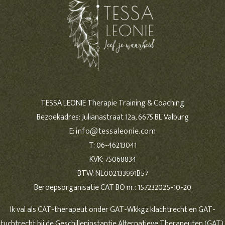
TESSA LEONIE Therapie Training & Coaching
Bezoekadres: Julianastraat 12a, 6675 BL Valburg
E:
info@tessaleonie.com
T: 06-46213041
KVK: 75068834
BTW: NL002133991B57
Beroepsorganisatie CAT BO nr.: 157232025-10-20
Ik val als CAT-therapeut onder GAT-Wkkgz klachtrecht en GAT-
tuchtrecht bij de Geschilleninstantie Alternatieve Therapeuten (GAT).