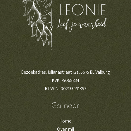
Bezoekadres: Julianastraat 12a, 6675 BL Valburg
KVK: 75068834
BTW: NL002133991B57
Ga naar
Home
Over mij