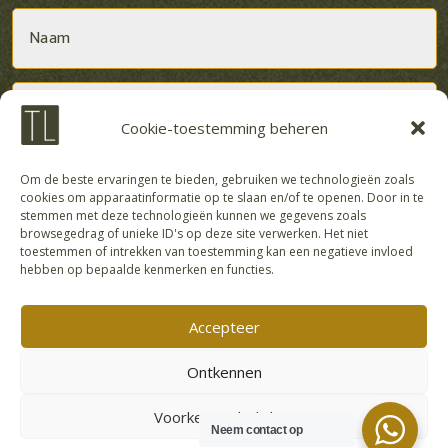
Cookie-toestemming beheren
Om de beste ervaringen te bieden, gebruiken we technologieën zoals
cookies om apparaatinformatie op te slaan en/of te openen. Door in te
stemmen met deze technologieën kunnen we gegevens zoals
browsegedrag of unieke ID's op deze site verwerken. Het niet
toestemmen of intrekken van toestemming kan een negatieve invloed
hebben op bepaalde kenmerken en functies.
Accepteer
Alternative:
=
1 + 13
VERZENDEN
Ontkennen
Voorkeuren bekijken
Neem contact op
© 2022 Tessa Leonie | Design:
Prayanadesign |