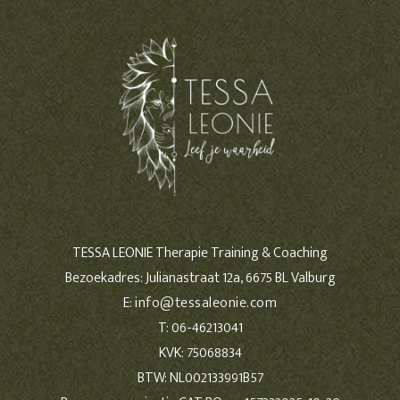
TESSA LEONIE Therapie Training & Coaching
Bezoekadres: Julianastraat 12a, 6675 BL Valburg
E:
info@tessaleonie.com
T: 06-46213041
KVK: 75068834
BTW: NL002133991B57