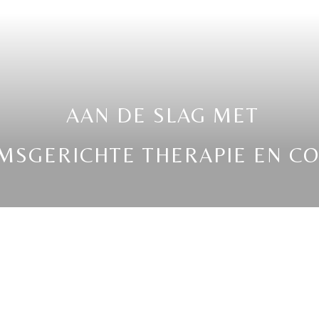
AAN DE SLAG MET
MSGERICHTE THERAPIE EN C
chaamsgerichte coaching, therapie in Valburg, vlakbij
r de verschillende trajecten. Voel wat het meest resone