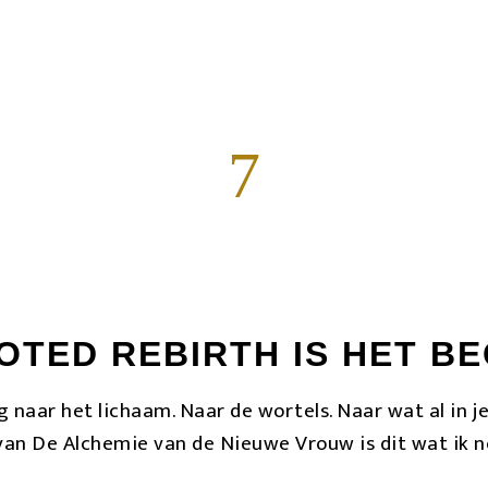
dt. Je weet dat er iets moet veranderen. Je weet al
Plannen, regelen, doorzetten — je bent er goed in. Maa
eleerd te functioneren. Thuiskomen in jezelf is iets 
7
OTED REBIRTH IS HET BE
ug naar het lichaam. Naar de wortels. Naar wat al in 
van De Alchemie van de Nieuwe Vrouw is dit wat ik 