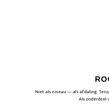
nachts wakker hou
Je leeft grotendeels in je hoofd. 
hebt g
RO
Niet als niveau — als afdaling. Ter
Als onderdeel 