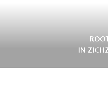
ROOT
IN ZICH
E
Je lichaam zegt het al tijden. Door