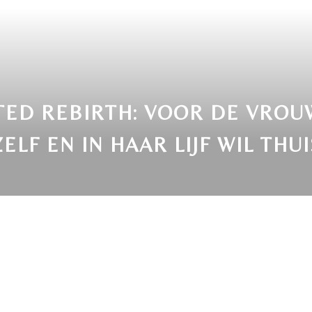
ED REBIRTH: VOOR DE VROU
ZELF EN IN HAAR LIJF WIL TH
r komt een moment dat je het niet meer kunt negere
 moeheid die niet weggaat. Door spanning die je niet k