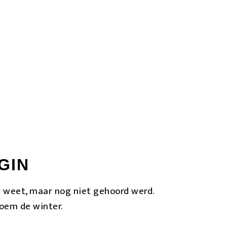
leen nog niet hoe.
r je onderlichaam voelt ver weg. Je
anders.
GIN
je weet, maar nog niet gehoord werd.
noem de winter.