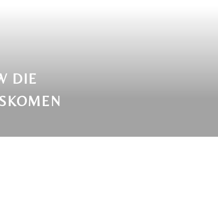
W DIE
UISKOMEN
n.
unt plaatsen. Door de stem die je ’s